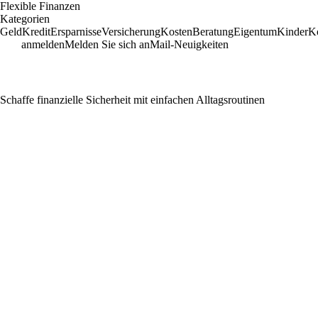
Flexible Finanzen
Kategorien
Geld
Kredit
Ersparnisse
Versicherung
Kosten
Beratung
Eigentum
Kinder
Ko
anmelden
Melden Sie sich an
Mail-Neuigkeiten
Schaffe finanzielle Sicherheit mit einfachen Alltagsroutinen