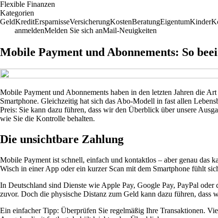
Flexible Finanzen
Kategorien
Geld
Kredit
Ersparnisse
Versicherung
Kosten
Beratung
Eigentum
Kinder
Ko
anmelden
Melden Sie sich an
Mail-Neuigkeiten
Mobile Payment und Abonnements: So beein
Mobile Payment und Abonnements haben in den letzten Jahren die Art 
Smartphone. Gleichzeitig hat sich das Abo-Modell in fast allen Lebens
Preis: Sie kann dazu führen, dass wir den Überblick über unsere Aus
wie Sie die Kontrolle behalten.
Die unsichtbare Zahlung
Mobile Payment ist schnell, einfach und kontaktlos – aber genau das
Wisch in einer App oder ein kurzer Scan mit dem Smartphone fühlt sic
In Deutschland sind Dienste wie Apple Pay, Google Pay, PayPal oder 
zuvor. Doch die physische Distanz zum Geld kann dazu führen, dass 
Ein einfacher Tipp: Überprüfen Sie regelmäßig Ihre Transaktionen. Vi