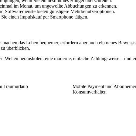
htigungen, wenn Sie ein bestimmtes Budget überschreiten.
 einmal im Monat, um ungewollte Abbuchungen zu erkennen.
nd Softwaredienste bieten günstigere Mehrbenutzeroptionen.
 Sie einen Impulskauf per Smartphone tätigen.
machen das Leben bequemer, erfordern aber auch ein neues Bewussts
 zu überblicken.
n Welten herausholen: eine moderne, einfache Zahlungsweise – und ein
um Traumurlaub
Mobile Payment und Abonnements:
Konsumverhalten