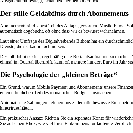
Ausgabenlimit festlegt, behält leichter den Überblick.
Der stille Geldabfluss durch Abonnements
Abonnements sind längst Teil des Alltags geworden. Musik, Filme, Softw
automatisch abgebucht, oft ohne dass wir es bewusst wahrnehmen.
Laut einer Umfrage des Digitalverbands Bitkom hat ein durchschnittli
Dienste, die sie kaum noch nutzen.
Deshalb lohnt es sich, regelmäßig eine Bestandsaufnahme zu machen: 
einmal im Quartal überprüft, kann oft mehrere hundert Euro im Jahr sp
Die Psychologie der „kleinen Beträge“
Ein Grund, warum Mobile Payment und Abonnements unsere Finanzen bee
einen erheblichen Teil des monatlichen Budgets ausmachen.
Automatische Zahlungen nehmen uns zudem die bewusste Entscheidung a
hinterfragt hätten.
Ein praktischer Ansatz: Richten Sie ein separates Konto für wiederke
Sie auf einen Blick, wie viel Ihres Einkommens für laufende Verpflich