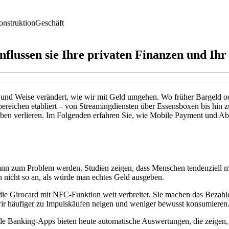
nstruktion
Geschäft
flussen sie Ihre privaten Finanzen und Ih
und Weise verändert, wie wir mit Geld umgehen. Wo früher Bargeld od
bereichen etabliert – von Streamingdiensten über Essensboxen bis hin 
gaben verlieren. Im Folgenden erfahren Sie, wie Mobile Payment und 
 kann zum Problem werden. Studien zeigen, dass Menschen tendenziell 
h nicht so an, als würde man echtes Geld ausgeben.
die Girocard mit NFC-Funktion weit verbreitet. Sie machen das Bezahl
wir häufiger zu Impulskäufen neigen und weniger bewusst konsumieren
ele Banking-Apps bieten heute automatische Auswertungen, die zeigen,